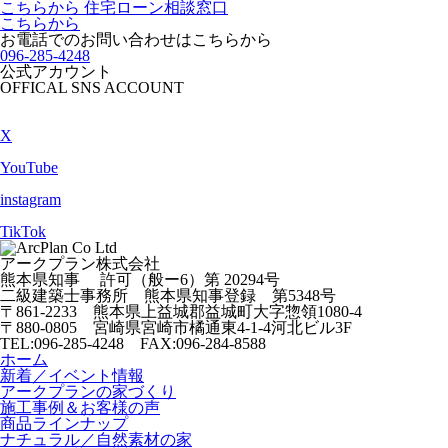
こちらから
住宅ローン相談窓口
こちらから
お電話でのお問い合わせは
こちらから
096-285-4248
公式アカウント
OFFICAL SNS ACCOUNT
X
YouTube
instagram
TikTok
アークプラン株式会社
熊本県知事 許可（般ー6）第
20294号
二級建築士事務所
熊本県知事登録 第5348号
〒861-2233
熊本県上益城郡益城町大字惣領
1080-4
〒880-0805
宮崎県宮崎市橘通東4-1-4
河北ビル3F
TEL:096-285-4248 FAX:096-284-8588
ホーム
新着／イベント情報
アークプランの家づくり
施工事例＆お客様の声
商品ラインナップ
ナチュラル／自然素材の家