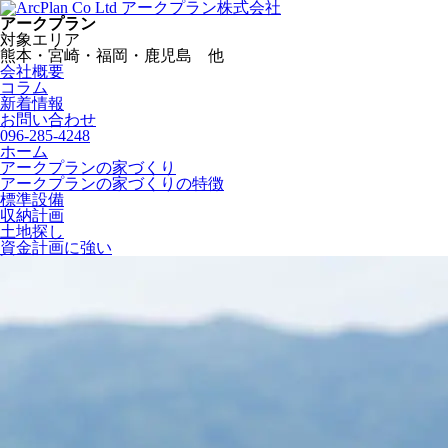
アークプラン株式会社
アークプラン
対象エリア
熊本・宮崎・福岡・鹿児島 他
会社概要
コラム
新着情報
お問い合わせ
096-285-4248
ホーム
アークプランの家づくり
アークプランの家づくりの特徴
標準設備
収納計画
土地探し
資金計画に強い