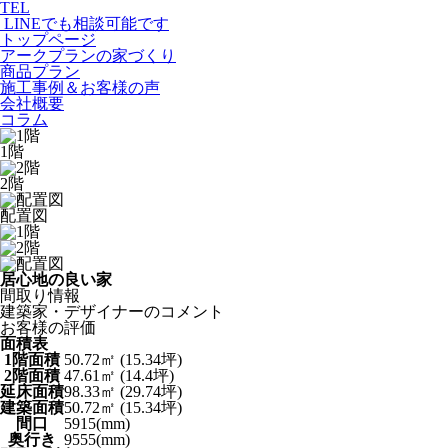
TEL
LINEでも相談可能です
トップページ
アークプランの家づくり
商品プラン
施工事例＆お客様の声
会社概要
コラム
1階
2階
配置図
居心地の良い家
間取り
情報
建築家・デザイナーの
コメント
お客様の
評価
面積表
1階面積
50.72㎡ (15.34坪)
2階面積
47.61㎡ (14.4坪)
延床面積
98.33㎡ (29.74坪)
建築面積
50.72㎡ (15.34坪)
間口
5915(mm)
奥行き
9555(mm)