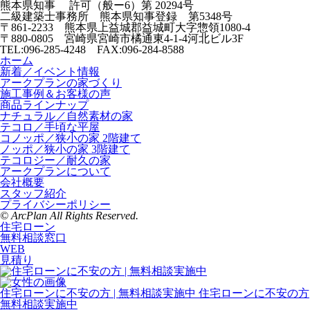
熊本県知事 許可（般ー6）第
20294号
二級建築士事務所
熊本県知事登録 第5348号
〒861-2233
熊本県上益城郡益城町大字惣領
1080-4
〒880-0805
宮崎県宮崎市橘通東4-1-4
河北ビル3F
TEL:096-285-4248 FAX:096-284-8588
ホーム
新着／イベント情報
アークプランの家づくり
施工事例＆お客様の声
商品ラインナップ
ナチュラル／自然素材の家
テコロ／手頃な平屋
コノッポ／狭小の家 2階建て
ノッポ／狭小の家 3階建て
テコロジー／耐久の家
アークプランについて
会社概要
スタッフ紹介
プライバシーポリシー
© ArcPlan All Rights Reserved.
住宅ローン
無料相談窓口
WEB
見積り
住宅ローンに不安の方 | 無料相談実施中
住宅ローンに不安の方
無料相談実施中