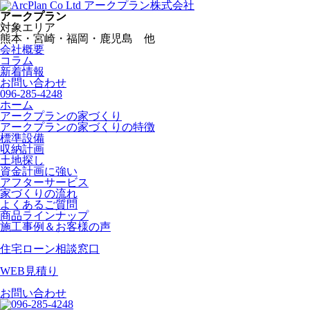
アークプラン株式会社
アークプラン
対象エリア
熊本・宮崎・福岡・鹿児島 他
会社概要
コラム
新着情報
お問い合わせ
096-285-4248
ホーム
アークプランの家づくり
アークプランの家づくりの特徴
標準設備
収納計画
土地探し
資金計画に強い
アフターサービス
家づくりの流れ
よくあるご質問
商品ラインナップ
施工事例＆お客様の声
住宅ローン相談窓口
WEB見積り
お問い合わせ