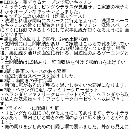
■ LDKを一望できるオープンで広いキッチン
・キッチンからはリビングやテラスが見渡せ、ご家族の様子も
わかるオープンなキッチンとしました。
■ キッチンに近い水廻り（洗濯スペース）
・洗濯と料理が同時にスムーズに行えるように、洗濯スペース
をキッチンの近くに配置させました。キッチン→洗濯スペース
にすぐに移動できるようにして家事動線が短くなるように計画
しています。
■ 裏動線で水回りまで直行、2way土間収納
・玄関横には土間収納があり、ご家族はこちらで靴を脱いでか
らホールに出ることができる2way動線になっています。帰宅
後、裏動線を通り洗面室に行ける、回遊性のあるゾーニングと
しました。
・土間収納は1.5帖あり、壁面収納を付けて収納力を上げてい
ます。
■ 2階：書斎スペースのある寝室
・寝室は書斎スペースを設けました。
■ 2階：南向きの子供部屋
・南側に窓があるので明るく過ごしやすいお部屋になります。
■ 2階：ベランダに近いファミリークローゼット
・ベランダとファミリークローゼットが近く、ベランダから取
り込んだ洗濯物をすぐファミリークローゼットへ収納できま
す。
■ プライベートに配慮した庭
・リビングから庭につながるようにしてあります。デッキテラ
スがあり、室内とひと続きの空間のように広く使うことができ
ます。
・庭の周りを少し高めの目隠し塀で覆いました。外から見えに