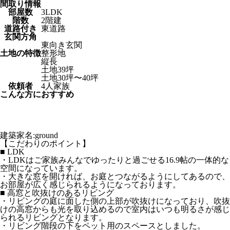
間取り情報
部屋数
3LDK
階数
2階建
道路付き
東道路
玄関方角
東向き玄関
土地の特徴
整形地
縦長
土地39坪
土地30坪〜40坪
依頼者
4人家族
こんな方におすすめ
建築家名:ground
【こだわりのポイント】
■ LDK
・LDKはご家族みんなでゆったりと過ごせる16.9帖の一体的な
空間になっています。
・大きな窓を開ければ、お庭とつながるようにしてあるので、
お部屋が広く感じられるようになっております。
■ 高窓と吹抜けのあるリビング
・リビングの庭に面した側の上部が吹抜けになっており、吹抜
けの高窓からも光を取り込めるので室内はいつも明るさが感じ
られるリビングとなります。
・リビング階段の下をペット用のスペースとしました。