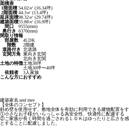
面積表
1階面積
54.02㎡ (16.34坪)
2階面積
44.3㎡ (13.4坪)
延床面積
98.32㎡ (29.74坪)
建築面積
55.88㎡ (16.9坪)
間口
9555(mm)
奥行き
6370(mm)
間取り情報
部屋数
4LDK
階数
2階建
道路付き
北道路
玄関方角
東向き玄関
北向き玄関
土地の特徴
土地38坪
土地30坪〜40坪
依頼者
3人家族
こんな方におすすめ
建築家名:and mee
【全体のコンセプト】
斜め壁を使用せず、敷地全体を有効に利用できる建物配置をす
①小さなお子様がいらっしゃる為安全性、快適性に配慮する
②ご家族が長く時間を過ごされるＬＤＫはゆったりと広さを感
とすることに配慮しました。