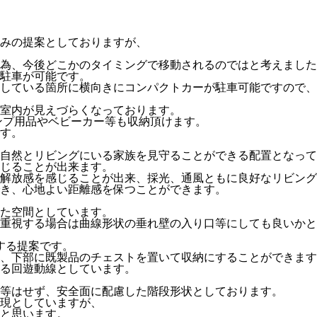
みの提案としておりますが、
為、今後どこかのタイミングで移動されるのではと考えました
駐車が可能です。
している箇所に横向きにコンパクトカーが駐車可能ですので、
室内が見えづらくなっております。
ンプ用品やベビーカー等も収納頂けます。
す。
自然とリビングにいる家族を見守ることができる配置となって
じることが出来ます。
解放感を感じることが出来、採光、通風ともに良好なリビング
き、心地よい距離感を保つことができます。
た空間としています。
重視する場合は曲線形状の垂れ壁の入り口等にしても良いかと
する提案です。
、下部に既製品のチェストを置いて収納にすることができます
る回遊動線としています。
等はせず、安全面に配慮した階段形状としております。
現としていますが、
と思います。