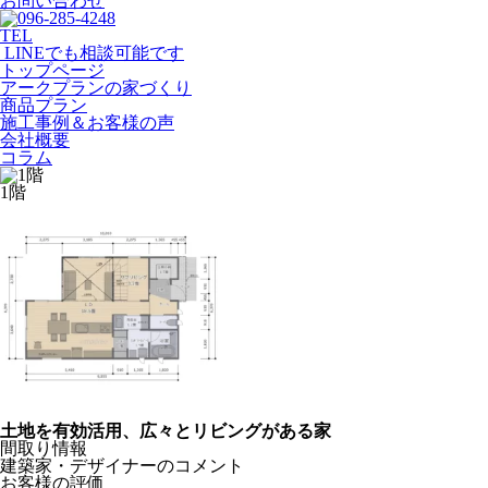
お問い合わせ
TEL
LINEでも相談可能です
トップページ
アークプランの家づくり
商品プラン
施工事例＆お客様の声
会社概要
コラム
1階
土地を有効活用、広々とリビングがある家
間取り
情報
建築家・デザイナーの
コメント
お客様の
評価