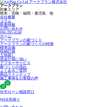
アークプラン株式会社
アークプラン
対象エリア
熊本・宮崎・福岡・鹿児島 他
会社概要
コラム
新着情報
お問い合わせ
096-285-4248
ホーム
アークプランの家づくり
アークプランの家づくりの特徴
標準設備
収納計画
土地探し
資金計画に強い
アフターサービス
家づくりの流れ
よくあるご質問
商品ラインナップ
施工事例＆お客様の声
住宅ローン相談窓口
WEB見積り