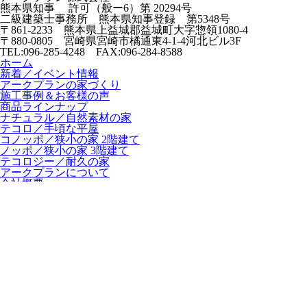
熊本県知事 許可（般ー6）第
20294号
二級建築士事務所
熊本県知事登録 第5348号
〒861-2233
熊本県上益城郡益城町大字惣領
1080-4
〒880-0805
宮崎県宮崎市橘通東4-1-4
河北ビル3F
TEL:096-285-4248 FAX:096-284-8588
ホーム
新着／イベント情報
アークプランの家づくり
施工事例＆お客様の声
商品ラインナップ
ナチュラル／自然素材の家
テコロ／手頃な平屋
コノッポ／狭小の家 2階建て
ノッポ／狭小の家 3階建て
テコロジー／耐久の家
アークプランについて
会社概要
スタッフ紹介
プライバシーポリシー
© ArcPlan All Rights Reserved.
住宅ローン
無料相談窓口
WEB
見積り
住宅ローンに不安の方 | 無料相談実施中
住宅ローンに不安の方
無料相談実施中