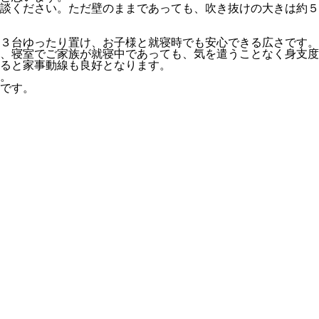
談ください。ただ壁のままであっても、吹き抜けの大きは約５
３台ゆったり置け、お子様と就寝時でも安心できる広さです。
、寝室でご家族が就寝中であっても、気を遣うことなく身支度
ると家事動線も良好となります。
。
です。