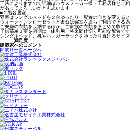
工法によりますので詳細はハウスメーカー様・工務店様とご相
があってよろしいかとも思います。
■２階各居室
寝室はシングルベッドを２台ゆったり、配置の向きを変えると
ウォークインクローゼットと書斎は寝室を通らず利用できる為
ご夫婦の衣類を収納するほか、ご家族の衣類をまとめて収納す
子供部屋２室を初期は一体利用、将来間仕切り可能な配置です
シングルベッド、机やハンガーラックをゆったり置けるサイズ
満足度
建築家への
コメント
間取り一覧ページへ