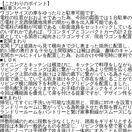
【こだわりのポイント】
■駐車スペース
ワゴンサイズの車をゆったりと駐車可能です。
電柱の位置がおおよそであった為、今回の図面では１台駐車の
①電柱と北西側隣地境界の間から車を出入庫可能である
②電柱の移動が可能である（前面道路をセットバックしている
のいずれかであれば、ワゴンタイプとコンパクトカーの計２台
庭としている箇所に縦向きにワゴンサイズ、現在ワゴンを配置
■玄関まわり
玄関ドアは道路から見て横向きで少し奥まった箇所に配置し、
約1.5畳の奥行きも十分な土間収納には靴は勿論、趣味のキャ
玄関ホールにトイレを配置した為、お出かけや帰宅時に便利で
■ＬＤＫ
ダイニングとキッチンは横並びに、キッチンで料理をしながら
リビング、ダイニングは庭に繋がっている為より空間を広く感
リビング上部の吹き抜けは２階の廊下に繋がっている為さらに
自室で過ごしていても吹き抜けを介して存在を感じることがで
リビング横に階段下を利用したサブリビングを配置しました。
一部勾配天井となりますが、お子様の遊ぶヌックをイメージし
今回は機能面を優先して扉を付ける提案ですが、デザイン性を
■水まわり
帰宅してすぐに手洗いが可能な洗面所と、背面にｶｳﾝﾀｰを設置
ランドリールームに繋がっている為乾燥させた衣類を畳んだり
ランドリールームをパントリーと繋げ家事動線がスムーズにな
■階段
坪数削減のために段数を少なくしたり、踏面をギリギリとする
階段は木製の一般的なものを想定し、リビング側を壁で塞ぐ表
構造によっては手摺壁で吹き抜けと一体的にすることも可能か