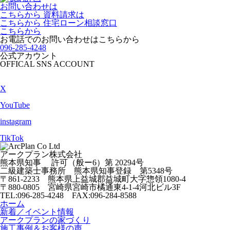
お問い合わせは
こちらから
資料請求は
こちらから
住宅ローン相談窓口
こちらから
お電話でのお問い合わせは
こちらから
096-285-4248
公式アカウント
OFFICAL SNS ACCOUNT
X
YouTube
instagram
TikTok
アークプラン株式会社
熊本県知事 許可（般ー6）第
20294号
二級建築士事務所
熊本県知事登録 第5348号
〒861-2233
熊本県上益城郡益城町大字惣領
1080-4
〒880-0805
宮崎県宮崎市橘通東4-1-4
河北ビル3F
TEL:096-285-4248 FAX:096-284-8588
ホーム
新着／イベント情報
アークプランの家づくり
施工事例＆お客様の声