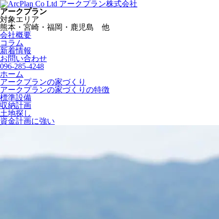
アークプラン株式会社
アークプラン
対象エリア
熊本・宮崎・福岡・鹿児島 他
会社概要
コラム
新着情報
お問い合わせ
096-285-4248
ホーム
アークプランの家づくり
アークプランの家づくりの特徴
標準設備
収納計画
土地探し
資金計画に強い