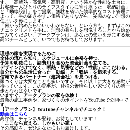
す。「高断熱・高気密・高耐震」という確かな性能を土台に、
お客様一人ひとりのライフスタイルに寄り添った「収納計画」
と「動線設計」をご提案。無駄を省いた効率的なコスト管理に
よって、手の届きやすい価格でありながら、妥協のない理想の
住まいを形にします。
「何から始めたらいいかわからない」という方も、まずはこの
チェックリストを手に、理想の暮らしを想像することから始め
てみてください。アークプランは、あなたの想いを形にする最
高のチームとして、いつでもお待ちしております。
理想の家を実現するために
全体の流れを知り、スケジュールに余裕を持つ。
予算を明確にし、諸費用を含めた資金計画を立てる。
デザインだけでなく、断熱・気密などの「性能」にこだわる。
自分たちの生活に合った「動線」と「収納」を追求する。
信頼できるパートナー（建築会社）を見つける。
家づくりは大変なことも多いですが、それ以上に大きな感動が
待っています。この記事が、皆様の素晴らしい家づくりの第一
歩となれば幸いです。
いますぐ、アークプランの家を体験！
最新の施工事例や、家づくりのポイントをYouTubeで公開中で
す。
【アークプラン】YouTubeチャンネルでチェック！
動画はこちら
高評価、チャンネル登録、お待ちしています！
「ここなら買える、しかもいい家」
その感動を、ぜひあなたにもお届けします。