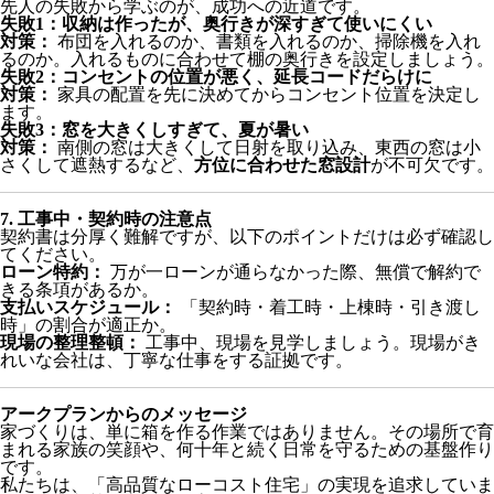
先人の失敗から学ぶのが、成功への近道です。
失敗1：収納は作ったが、奥行きが深すぎて使いにくい
対策：
布団を入れるのか、書類を入れるのか、掃除機を入れ
るのか。入れるものに合わせて棚の奥行きを設定しましょう。
失敗2：コンセントの位置が悪く、延長コードだらけに
対策：
家具の配置を先に決めてからコンセント位置を決定し
ます。
失敗3：窓を大きくしすぎて、夏が暑い
対策：
南側の窓は大きくして日射を取り込み、東西の窓は小
さくして遮熱するなど、
方位に合わせた窓設計
が不可欠です。
7. 工事中・契約時の注意点
契約書は分厚く難解ですが、以下のポイントだけは必ず確認し
てください。
ローン特約：
万が一ローンが通らなかった際、無償で解約で
きる条項があるか。
支払いスケジュール：
「契約時・着工時・上棟時・引き渡し
時」の割合が適正か。
現場の整理整頓：
工事中、現場を見学しましょう。現場がき
れいな会社は、丁寧な仕事をする証拠です。
アークプランからのメッセージ
家づくりは、単に箱を作る作業ではありません。その場所で育
まれる家族の笑顔や、何十年と続く日常を守るための基盤作り
です。
私たちは、「高品質なローコスト住宅」の実現を追求していま