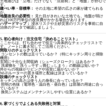
土地選びは「立地」だけでなく「法規制」と「地盤」が肝心で
す。
建ぺい率・容積率：
その土地に希望の広さの家が建てられる
か。
地盤改良の必要性：
見た目がきれいな土地でも、地盤が弱け
れば100万円単位の改良費がかかる場合があります。
ハザードマップ：
浸水リスクや土砂災害のリスクを事前に自
治体のデータで確認しましょう。
5. 初心者向け：注文住宅「決めることリスト」
ここからは、打ち合わせで役立つ具体的なチェックリストで
す。ノートに書き写してご活用ください。
間取りのチェックリスト
コンセントの数は足りているか？（特にキッチン周りと掃除
機用）
玄関に十分な土間収納（シューズクローク）はあるか？
洗濯物を「洗う→干す→畳む→しまう」の動線は短いか？
外からの視線がリビングや浴室に届かないか？
Wi-Fiルーターの置き場所と配線は決まっているか？
設備のチェックリスト
キッチンの高さは使う人の身長に合っているか？
照明の色味（電球色・温白色・昼白色）は部屋の用途に合っ
ているか？
換気システムはメンテナンスしやすい位置にあるか？
6. 家づくりでよくある失敗例と対策