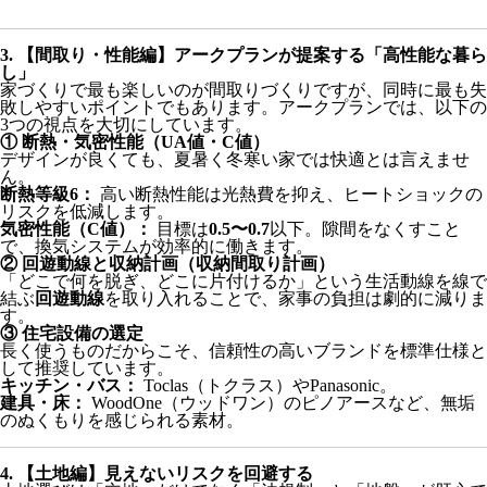
3. 【間取り・性能編】アークプランが提案する「高性能な暮ら
し」
家づくりで最も楽しいのが間取りづくりですが、同時に最も失
敗しやすいポイントでもあります。アークプランでは、以下の
3つの視点を大切にしています。
① 断熱・気密性能（UA値・C値）
デザインが良くても、夏暑く冬寒い家では快適とは言えませ
ん。
断熱等級6：
高い断熱性能は光熱費を抑え、ヒートショックの
リスクを低減します。
気密性能（C値）：
目標は
0.5〜0.7
以下。隙間をなくすこと
で、換気システムが効率的に働きます。
② 回遊動線と収納計画（収納間取り計画）
「どこで何を脱ぎ、どこに片付けるか」という生活動線を線で
結ぶ
回遊動線
を取り入れることで、家事の負担は劇的に減りま
す。
③ 住宅設備の選定
長く使うものだからこそ、信頼性の高いブランドを標準仕様と
して推奨しています。
キッチン・バス：
Toclas（トクラス）やPanasonic。
建具・床：
WoodOne（ウッドワン）のピノアースなど、無垢
のぬくもりを感じられる素材。
4. 【土地編】見えないリスクを回避する