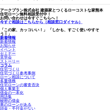
アークプラン株式会社
建築家とつくるローコストな家
熊本
住宅ローン無料相談受付中！
お問い合わせは今すぐこちらへ！
今すぐ相談はこちらから（相談窓口ダイヤル）
「この家、カッコいい！」
「しかも、すごく使いやすそ
う！」
新着情報
新着情報
お知らせ
イベント
セミナー
見学会
ストーリー
コラム
住宅づくり
住宅づくり参考事例
ローン相談について
多重債務
住宅ローンの審査否決
個人事業主
借金の一本化
用語集
秘密の借金
車のローンがある
頭金・手付金がない