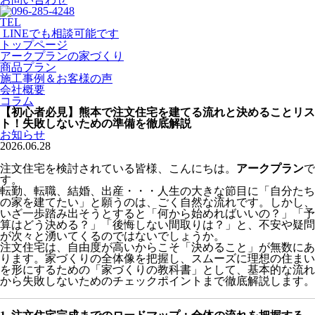
TEL
LINEでも相談可能です
トップページ
アークプランの家づくり
商品プラン
施工事例＆お客様の声
会社概要
コラム
【初心者必見】熊本で注文住宅を建てる流れと決めることリス
ト！失敗しないための準備を徹底解説
お知らせ
2026.06.28
注文住宅を検討されている皆様、こんにちは。
アークプラン
で
す。
転勤、転職、結婚、出産・・・人生の大きな節目に「自分たち
の家を建てたい」と願うのは、ごく自然な流れです。しかし、
いざ一歩踏み出そうとすると「何から始めればいいの？」「予
算はどう決める？」「後悔しない間取りは？」と、不安や疑問
が次々と湧いてくるのではないでしょうか。
注文住宅は、自由度が高いからこそ「決めること」が無数にあ
ります。家づくりの全体像を把握し、スムーズに理想の住まい
を形にするための「家づくりの教科書」として、基本的な流れ
から失敗しないためのチェックポイントまで徹底解説します。