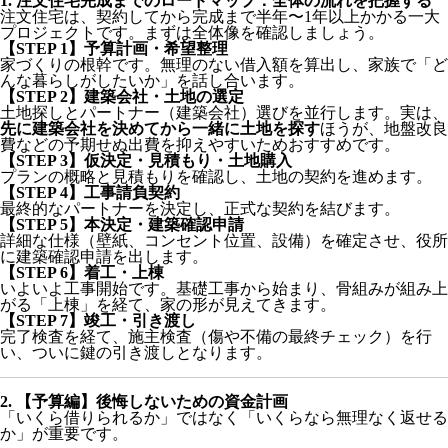
1. 注文住宅完成までのロードマップ：全体の流れを把握する
注文住宅は、契約してから完成まで半年〜1年以上かかる一大
プロジェクトです。まずは全体像を確認しましょう。
【STEP 1】予算計画・希望整理
家づくりの根幹です。無理のない借入額を算出し、家族で「ど
んな暮らしがしたいか」を話し合います。
【STEP 2】建築会社・土地の選定
土地探しとパートナー（建築会社）選びを並行します。実は、
先に建築会社を決めてから一緒に土地を探す
ほうが、地盤改良
費などの予期せぬ出費を抑えやすいためおすすめです。
【STEP 3】仮決定・見積もり・土地購入
プランの概略と見積もりを確認し、土地の契約を進めます。
【STEP 4】工事請負契約
最終的なパートナーを決定し、正式な契約を結びます。
【STEP 5】本決定・建築確認申請
詳細な仕様（壁紙、コンセント位置、設備）を確定させ、役所
に建築確認申請を出します。
【STEP 6】着工・上棟
いよいよ工事開始です。基礎工事から始まり、骨組みが組み上
がる「上棟」を経て、家の形が見えてきます。
【STEP 7】竣工・引き渡し
完了検査を経て、施主検査（傷や不備の最終チェック）を行
い、ついに鍵の引き渡しとなります。
2. 【予算編】後悔しないための資金計画
「いくら借りられるか」ではなく「いくらなら無理なく返せる
か」が重要です。