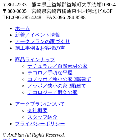
〒861-2233
熊本県上益城郡益城町大字惣領
1080-4
〒880-0805
宮崎県宮崎市橘通東4-1-4
河北ビル3F
TEL:096-285-4248 FAX:096-284-8588
ホーム
新着／イベント情報
アークプランの家づくり
施工事例＆お客様の声
商品ラインナップ
ナチュラル／自然素材の家
テコロ／手頃な平屋
コノッポ／狭小の家 2階建て
ノッポ／狭小の家 3階建て
テコロジー／耐久の家
アークプランについて
会社概要
スタッフ紹介
プライバシーポリシー
© ArcPlan All Rights Reserved.