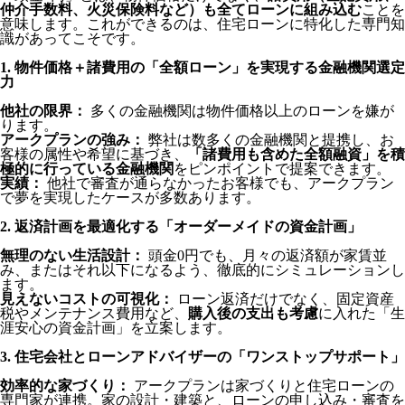
仲介手数料、火災保険料など）も全てローンに組み込む
ことを
意味します。これができるのは、住宅ローンに特化した専門知
識があってこそです。
1. 物件価格＋諸費用の「全額ローン」を実現する金融機関選定
力
他社の限界：
多くの金融機関は物件価格以上のローンを嫌が
ります。
アークプランの強み：
弊社は数多くの金融機関と提携し、お
客様の属性や希望に基づき、
「諸費用も含めた全額融資」を積
極的に行っている金融機関
をピンポイントで提案できます。
実績：
他社で審査が通らなかったお客様でも、アークプラン
で夢を実現したケースが多数あります。
2. 返済計画を最適化する「オーダーメイドの資金計画」
無理のない生活設計：
頭金0円でも、月々の返済額が家賃並
み、またはそれ以下になるよう、徹底的にシミュレーションし
ます。
見えないコストの可視化：
ローン返済だけでなく、固定資産
税やメンテナンス費用など、
購入後の支出も考慮
に入れた「生
涯安心の資金計画」を立案します。
3. 住宅会社とローンアドバイザーの「ワンストップサポート」
効率的な家づくり：
アークプランは家づくりと住宅ローンの
専門家が連携。家の設計・建築と、ローンの申し込み・審査を