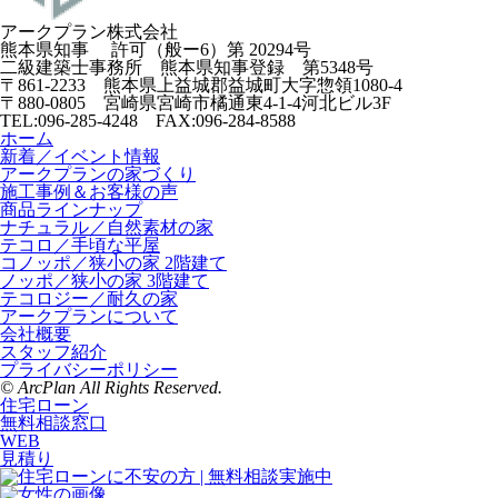
アークプラン株式会社
熊本県知事 許可（般ー6）第
20294号
二級建築士事務所
熊本県知事登録 第5348号
〒861-2233
熊本県上益城郡益城町大字惣領
1080-4
〒880-0805
宮崎県宮崎市橘通東4-1-4
河北ビル3F
TEL:096-285-4248 FAX:096-284-8588
ホーム
新着／イベント情報
アークプランの家づくり
施工事例＆お客様の声
商品ラインナップ
ナチュラル／自然素材の家
テコロ／手頃な平屋
コノッポ／狭小の家 2階建て
ノッポ／狭小の家 3階建て
テコロジー／耐久の家
アークプランについて
会社概要
スタッフ紹介
プライバシーポリシー
© ArcPlan All Rights Reserved.
住宅ローン
無料相談窓口
WEB
見積り