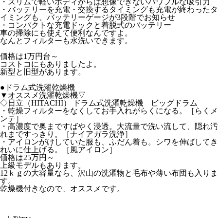
・スリムで軽いボディからは想像できないパワフルな吸引力
・バッテリーを充電・交換するタイミングも充電が終わったタ
イミングも、バッテリーゲージが3段階でお知らせ
・コンパクトな充電ドックと着脱式のバッテリー
車の掃除にも使えて便利なんですよ。
なんとフィルターも水洗いできます。
価格は1万円台～
コストコにもありましたよ。
新型と旧型があります。
●ドラム式洗濯乾燥機
▼オススメ洗濯乾燥機▽
◇日立（HITACHI） ドラム式洗濯乾燥機 ビッグドラム
・乾燥フィルターをなくしてお手入れがらくになる。［らくメ
ンテ］
・高濃度で奥まですばやく浸透。大流量で洗い流して、隠れ汚
れまですっきり。［ナイアガラ洗浄］
・アイロンがけしていた服も、ふだん着も。シワを伸ばしてき
れいに仕上げる。［風アイロン］
価格は25万円～
上級モデルもあります。
12ｋｇの大容量なら、沢山の洗濯物と毛布や薄い布団も入りま
す。
乾燥機付きなので、オススメです。