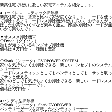
新築住宅で絶対に欲しい家電アイテムを紹介します。
●コードレス スティック掃除機
新築住宅では、賃貸と比べて家が広くなります。コードを使っ
て掃除するよりコードレス掃除機が絶対に良い。お子さんがこ
ぼしたお菓子のくずなど素早く撤去。部屋の掃除のコードが無
いから楽ちんです。
▼オススメ掃除機▽
◇Dyson（ダイソン）
誰もが知っているキングオブ掃除機
価格は４万円台～ 種類も豊富
◇Shark（シャーク） EVOPOWER SYSTEM
家中を気持ちよくお掃除できる、新しいコンセプトのシステム
クリーナー
コードレススティックとしてもハンディとしても、サッと取っ
てサッと使える。
家中のどこでも気持ちよくお掃除できる、新しいコードレスス
ティッククリーナーです。
価格は2万円台～
●ハンディ型掃除機
◇Shark（シャーク） Shark EVOPOWER
バッテリーゲージを搭載したハンディクリーナー