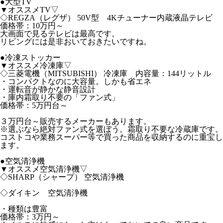
●大型TV
▼オススメTV▽
◇REGZA（レグザ） 50V型 4Kチューナー内蔵液晶テレビ
価格帯：10万円～
大画面で見るテレビは最高です。
リビングには是非おいておきたいですね。
●冷凍ストッカー
▼オススメ冷凍庫▽
◇三菱電機（MITSUBISHI） 冷凍庫 内容量：144リットル
・コンパクトなのに大容量。しかも省エネ
・運転音が静かな静音設計
・庫内霜取り不要の「ファン式」
価格帯：5万円台～
３万円台～販売するメーカーもあります。
※選ぶなら絶対ファン式を選ぼう。霜取り不要な冷蔵庫です。
コストコや業務スーパー等で買った商品を収納するのに重宝し
ます。
●空気清浄機
▼オススメ空気清浄機▽
◇SHARP（シャープ） 空気清浄機
◇ダイキン 空気清浄機
・種類は豊富
価格帯：3万円～