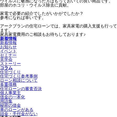
ウイルスに敏感になった方はもっておいての良い商品です。
部屋のホコリ・ウイルス除去に貢献。
家電で必要の紹介でしたがいかがでしたか？
参考になれば幸いです。
アークプランの住宅ローンでは、家具家電の購入支援も行って
ます。
家具家電費用のご相談もお待ちしております♪
新着情報
新着情報
お知らせ
イベント
セミナー
見学会
ストーリー
コラム
住宅づくり
住宅づくり参考事例
ローン相談について
多重債務
住宅ローンの審査否決
個人事業主
借金の一本化
用語集
秘密の借金
車のローンがある
頭金・手付金がない