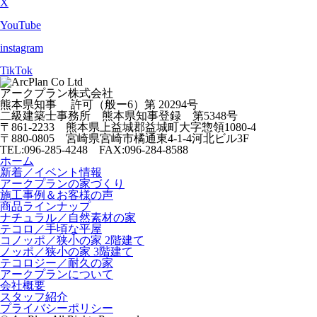
X
YouTube
instagram
TikTok
アークプラン株式会社
熊本県知事 許可（般ー6）第
20294号
二級建築士事務所
熊本県知事登録 第5348号
〒861-2233
熊本県上益城郡益城町大字惣領
1080-4
〒880-0805
宮崎県宮崎市橘通東4-1-4
河北ビル3F
TEL:096-285-4248 FAX:096-284-8588
ホーム
新着／イベント情報
アークプランの家づくり
施工事例＆お客様の声
商品ラインナップ
ナチュラル／自然素材の家
テコロ／手頃な平屋
コノッポ／狭小の家 2階建て
ノッポ／狭小の家 3階建て
テコロジー／耐久の家
アークプランについて
会社概要
スタッフ紹介
プライバシーポリシー