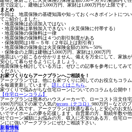
建物と家財ごとに火災保険の保険金額の30～50％の範囲内で任
意で設定し、建物は5,000万円、家財は1,000万円が上限です。
まとめ
今回は、地震保険の基礎知識や知っておくべきポイントについ
てご紹介しました。
・地震保険は必須加入ではない
・地震保険は単独加入できない（火災保険に付帯する）
・地震保険の保険料は一律
・地震保険の保険料は４つの割引制度がある
・保険期間は1年～５年（２年以上は割引有）
・地震保険の保険金は火災保険金額の30%～50%
・保険金の上限は建物は5,000万円、家財は1,000万円
地震はいつ起こるか分かりません。備えを万全にして、家族が
安心して暮らせるようにしましょう。
地震保険を検討している方は、ぜひこの記事を参考にしてみて
ください。
お家づくりならアークプランへご相談を！
アークプランでは、他にも家づくりに関してのお役立ちコラム
を毎週更新しています。
詳しくはこちら
。
家づくりで悩みがちな住宅ローンについてのコラムも公開中！
【住宅ローンコラム】
アークプランは熊本のハウスメーカーで、ローコスト注文住宅
1000万円以下の家で人気の
tecoro（テコロ）
980万円～などのプ
ランが人気です。アークプランは快適な暮らしと安心のお支払
いでマイホームの夢を応援します。自営業の方、勤続年数や他
社でローン減額にお悩みの方、収入に不安のある方、住宅ロー
ンにに強いアークプランにぜひご相談下さい。
新着情報