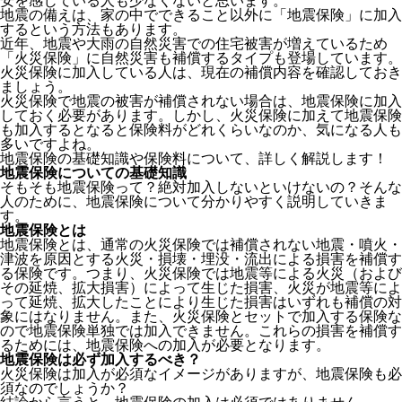
安を感じている人も少なくないと思います。
地震の備えは、家の中でできること以外に「地震保険」に加入
するという方法もあります。
近年、地震や大雨の自然災害での住宅被害が増えているため
「火災保険」に自然災害も補償するタイプも登場しています。
火災保険に加入している人は、現在の補償内容を確認しておき
ましょう。
火災保険で地震の被害が補償されない場合は、地震保険に加入
しておく必要があります。しかし、火災保険に加えて地震保険
も加入するとなると保険料がどれくらいなのか、気になる人も
多いですよね。
地震保険の基礎知識や保険料について、詳しく解説します！
地震保険についての基礎知識
そもそも地震保険って？絶対加入しないといけないの？そんな
人のために、地震保険について分かりやすく説明していきま
す。
地震保険とは
地震保険とは、通常の火災保険では補償されない地震・噴火・
津波を原因とする火災・損壊・埋没・流出による損害を補償す
る保険です。つまり、火災保険では地震等による火災（および
その延焼、拡大損害）によって生じた損害、火災が地震等によ
って延焼、拡大したことにより生じた損害はいずれも補償の対
象にはなりません。また、火災保険とセットで加入する保険な
ので地震保険単独では加入できません。これらの損害を補償す
るためには、地震保険への加入が必要となります。
地震保険は必ず加入するべき？
火災保険は加入が必須なイメージがありますが、地震保険も必
須なのでしょうか？