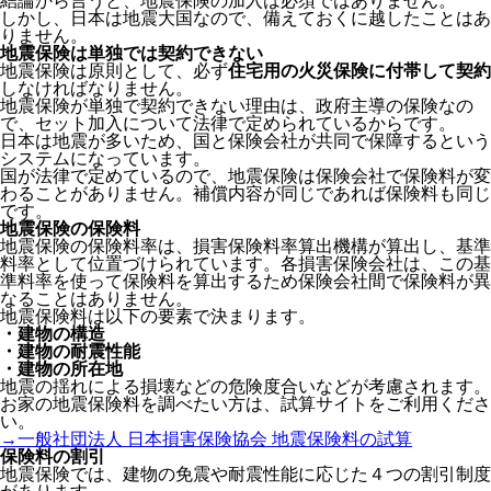
結論から言うと、地震保険の加入は必須ではありません。
しかし、日本は地震大国なので、備えておくに越したことはあ
りません。
地震保険は単独では契約できない
地震保険は原則として、必ず
住宅用の火災保険に付帯して契約
しなければなりません。
地震保険が単独で契約できない理由は、政府主導の保険なの
で、セット加入について法律で定められているからです。
日本は地震が多いため、国と保険会社が共同で保障するという
システムになっています。
国が法律で定めているので、地震保険は保険会社で保険料が変
わることがありません。補償内容が同じであれば保険料も同じ
です。
地震保険の保険料
地震保険の保険料率は、損害保険料率算出機構が算出し、基準
料率として位置づけられています。各損害保険会社は、この基
準料率を使って保険料を算出するため保険会社間で保険料が異
なることはありません。
地震保険料は以下の要素で決まります。
・建物の構造
・建物の耐震性能
・建物の所在地
地震の揺れによる損壊などの危険度合いなどが考慮されます。
お家の地震保険料を調べたい方は、試算サイトをご利用くださ
い。
→一般社団法人 日本損害保険協会 地震保険料の試算
保険料の割引
地震保険では、建物の免震や耐震性能に応じた４つの割引制度