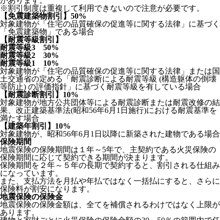
があります。
※割引制度は重複して利用できないので注意が必要です。
【免震建築物割引】50%
対象建物が「住宅の品質確保の促進等に関する法律」に基づく
「免震建築物」である場合
【耐震等級割引】
耐震等級3 50%
耐震等級2 30%
耐震等級1 10%
対象建物が「住宅の品質確保の促進等に関する法律」または国
土交通省の定める「耐震診断による耐震等級 (構造躯体の倒壊
等防止) の評価指針」に基づく耐震等級を有している場合
【耐震診断割引】10%
対象建物が地方公共団体等による耐震診断または耐震改修の結
果、改正建築基準法(昭和56年6月1日施行)における耐震基準を
満たす場合
【建築年割引】10%
対象建物が、昭和56年6月1日以降に新築された建物である場合
保険期間
地震保険の保険期間は１年～5年で、主契約である火災保険の
保険期間に応じて契約できる期間が決まります。
保険期間を２年～５年の長期で契約すると、割引される仕組み
になっています。
また、支払方法を月払や年払ではなく一括払にすると、さらに
保険料が割安になります。
地震保険の保険金
地震保険の保険金額は、全てを補償されるわけではなく上限が
あります。