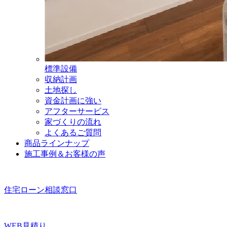
標準設備
収納計画
土地探し
資金計画に強い
アフターサービス
家づくりの流れ
よくあるご質問
商品ラインナップ
施工事例＆お客様の声
住宅ローン相談窓口
WEB見積り