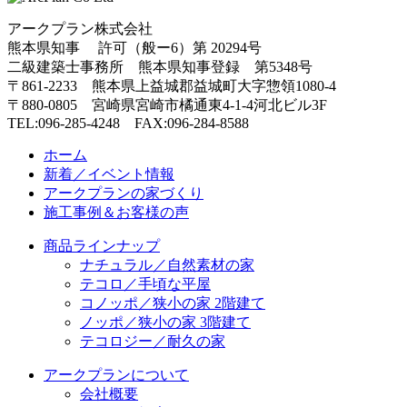
アークプラン株式会社
熊本県知事 許可（般ー6）第
20294号
二級建築士事務所
熊本県知事登録 第5348号
〒861-2233
熊本県上益城郡益城町大字惣領
1080-4
〒880-0805
宮崎県宮崎市橘通東4-1-4
河北ビル3F
TEL:096-285-4248 FAX:096-284-8588
ホーム
新着／イベント情報
アークプランの家づくり
施工事例＆お客様の声
商品ラインナップ
ナチュラル／自然素材の家
テコロ／手頃な平屋
コノッポ／狭小の家 2階建て
ノッポ／狭小の家 3階建て
テコロジー／耐久の家
アークプランについて
会社概要